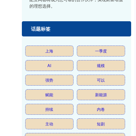
的理想选择。
话题标签
上海
一季度
AI
规模
强势
可以
赋能
新能源
持续
内卷
主动
短剧