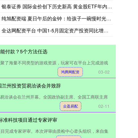
银泰证券 国际金价创下历史新高 黄金股ETF年内大赚超60%
纯旭配资端 夏日午后的金钟：给孩子一碗慢时光_食物_美食_燕
全达网配资平台 中国1-5月固定资产投资同比增长3.7%，低
不能付款？5个方法任选
，汇聚了海量不同类型的游戏资源，玩家可在平台上完成游戏
03-02
鸿腾网配资
国兰州投资贸易洽谈会并致辞
贸易洽谈会在兰州开幕。全国政协副主席、全国工商联主席
02-11
众盈易配
批标准科技项目通过专家评审
技项目完成专家评审。本次评审由质检中心牵头组织，来自集