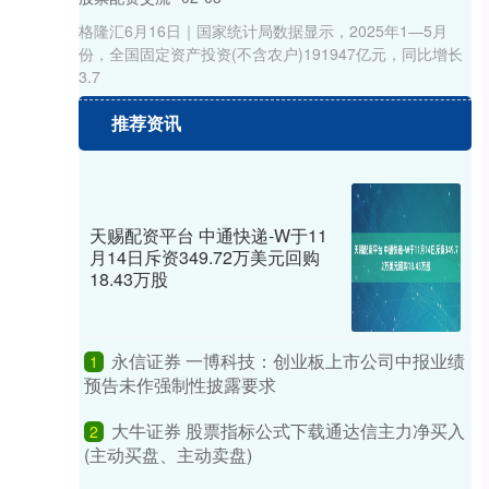
格隆汇6月16日｜国家统计局数据显示，2025年1—5月
份，全国固定资产投资(不含农户)191947亿元，同比增长
3.7
推荐资讯
天赐配资平台 中通快递-W于11
月14日斥资349.72万美元回购
18.43万股
永信证券 一博科技：创业板上市公司中报业绩
1
预告未作强制性披露要求
大牛证券 股票指标公式下载通达信主力净买入
2
(主动买盘、主动卖盘)