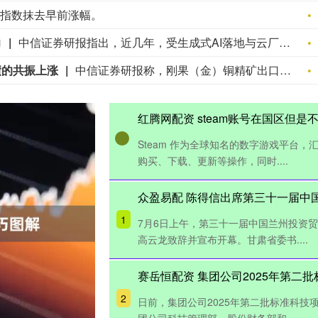
5指数抹去早前涨幅。
力
中信证券研报指出，近几年，受生成式AI落地与云厂商数据中心扩张驱动，美国主要科技公司资本开支自2024年以来快速上升，AI投资占美国GDP比重也在近几年快速提升至10%。AI正在成为美国经济增长的重要驱动力，但同时AI发展在短期可能会对美国就业总量造成一定负面影响，并在未来影响美国就业结构。此外，AI快速发展导致的电力、芯片紧缺也一定程度推动了美国通胀压力。
绩的共振上涨
中信证券研报称，刚果（金）铜精矿出口禁令的新闻或将进一步激发铜市场的看多情绪，推动铜价加速冲击15000美元/吨以上。在美联储加息预期降温、矿端扰动频发、美国持续虹吸全球铜库存等因素影响下，预计铜板块将迎来估值和业绩的共振上涨，推荐具备优质铜矿资产和清晰产量成长路径的铜企。
红腾网配资 steam账号在国区但是
Steam 作为全球知名的数字游戏平台
购买、下载、更新等操作，同时....
众盈易配 陈得信出席第三十一届中
1
7月6日上午，第三十一届中国兰州投资
高云龙致辞并宣布开幕。甘肃省委书....
赛岳恒配资 集团公司2025年第二
2
日前，集团公司2025年第二批标准科